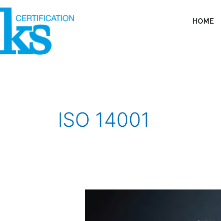
Vai
al
HOME
contenuto
ISO 14001
OTTENERE
LA
CERTIFICAZIONE