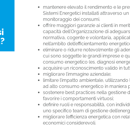
mantenere elevato il rendimento e le pres
Sistemi Energetici installati attraverso u
monitoraggio dei consumi.
offrire maggiori garanzie ai clienti in merit
i
capacità dell’Organizzazione di adeguarsi
normativa, cogente e volontaria, applica
?
nell’ambito dell’efficientamento energetic
eliminare o ridurre notevolmente gli ad
cui sono soggette le grandi imprese e que
consumo energetico (es. diagnosi energet
acquisire un riconoscimento valido in tut
migliorare l’immagine aziendale;
limitare l’impatto ambientale, utilizzando 
ad alto consumo energetico in maniera più
sostenere best practices nella gestione d
favorire i comportamenti virtuosi;
definire ruoli e responsabilità, con indivi
uno specifico team di gestione dell’energ
migliorare l’efficienza energetica con relat
economici considerevoli.