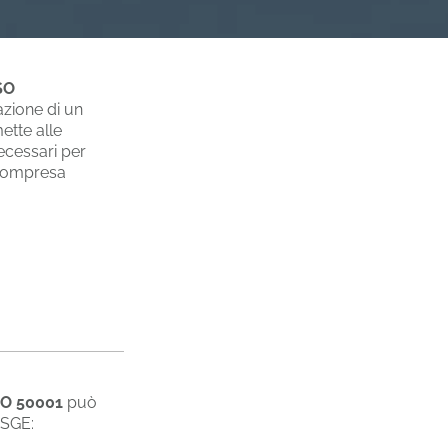
SO
azione di un
ette alle
necessari per
ricompresa
ISO 50001
può
 SGE: