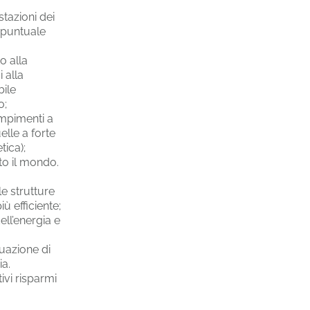
tazioni dei
n puntuale
o alla
 alla
bile
o;
empimenti a
lle a forte
ica);
to il mondo.
le strutture
 efficiente;
ell’energia e
duazione di
ia.
ivi risparmi