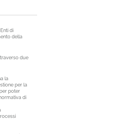
Enti di
mento della
attraverso due
na la
stione per la
per poter
 normativa di
a
processi