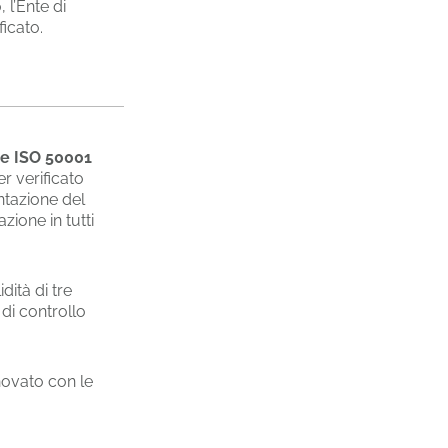
 l’Ente di
ficato.
one ISO 50001
er verificato
ntazione del
zione in tutti
dità di tre
 di controllo
nnovato con le