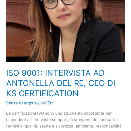
RE,
CEO
DI
KS
CERTIFICATION
ISO 9001: INTERVISTA AD
ANTONELLA DEL RE, CEO DI
KS CERTIFICATION
Senza categoria
/
ksCErt
Le certificazioni ISO sono uno strumento importante per
rispondere alle richieste sempre più stringenti del mercato in
termini di qualità, salute e sicurezza, ambiente, responsabilità