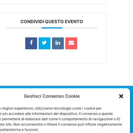
CONDIVIDI QUESTO EVENTO
Gestisci Consenso Cookie
le migliori esperienze, utilizziamo tecnologie come i cookie per
F
L
e/o accedere alle informazioni del dispositivo. Il consenso a queste
a
i
i permetterà di elaborare dati come il comportamento di navigazione o ID
c
n
sto sito. Non acconsentire o ritirare il consenso può influire negativamente
e
k
ratteristiche e funzioni.
b
e