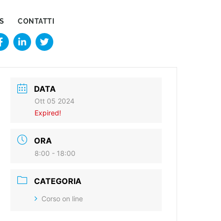
S
CONTATTI
F
L
T
a
i
w
c
n
i
e
k
t
b
e
t
o
d
e
DATA
o
i
r
k
n
Ott 05 2024
Expired!
ORA
8:00 - 18:00
CATEGORIA
Corso on line