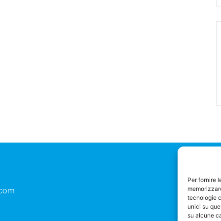
Per fornire 
memorizzare 
.com
tecnologie c
unici su que
su alcune ca