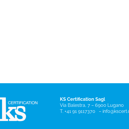
KS Certification Sagl
Via Balestra, 7 – 6900 Lugano
T. +41 91 9117370
–
info@kscert